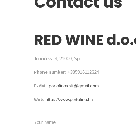
Contact us
RED WINE d.o.
Tončićeva 4, 21000, Split
Phone number
: +385916112324
E-Mail
:
portofinosplit@gmail.com
Web
:
https://www.portofino.hr/
Your name