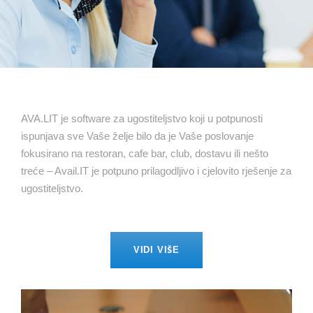
AVA.LIT je software za ugostiteljstvo koji u potpunosti
ispunjava sve Vaše želje bilo da je Vaše poslovanje
fokusirano na restoran, cafe bar, club, dostavu ili nešto
treće – Avail.IT je potpuno prilagodljivo i cjelovito rješenje za
ugostiteljstvo.
VIDI VIŠE