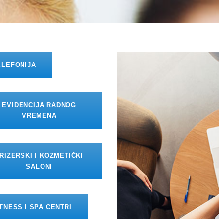
ELEFONIJA
EVIDENCIJA RADNOG
VREMENA
RIZERSKI I KOZMETIČKI
SALONI
ITNESS I SPA CENTRI