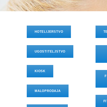
HOTELIJERSTVO
T
UGOSTITELJSTVO
KIOSK
F
MALOPRODAJA
F