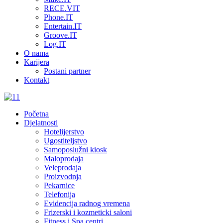
RECE.VIT
Phone.IT
Entertain.IT
Groove.IT
Log.IT
O nama
Karijera
Postani partner
Kontakt
Početna
Djelatnosti
Hotelijerstvo
Ugostiteljstvo
Samoposlužni kiosk
Maloprodaja
Veleprodaja
Proizvodnja
Pekarnice
Telefonija
Evidencija radnog vremena
Frizerski i kozmeticki saloni
Fitness i Spa centri