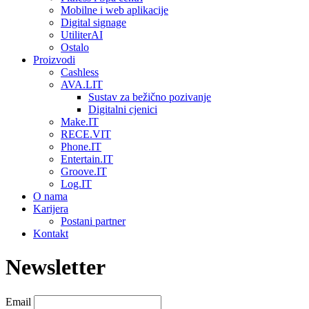
Mobilne i web aplikacije
Digital signage
UtiliterAI
Ostalo
Proizvodi
Cashless
AVA.LIT
Sustav za bežično pozivanje
Digitalni cjenici
Make.IT
RECE.VIT
Phone.IT
Entertain.IT
Groove.IT
Log.IT
O nama
Karijera
Postani partner
Kontakt
Newsletter
Email