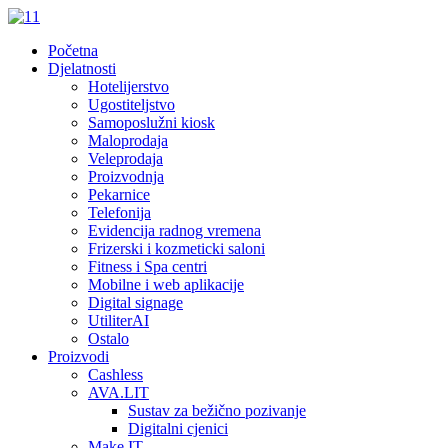
Početna
Djelatnosti
Hotelijerstvo
Ugostiteljstvo
Samoposlužni kiosk
Maloprodaja
Veleprodaja
Proizvodnja
Pekarnice
Telefonija
Evidencija radnog vremena
Frizerski i kozmeticki saloni
Fitness i Spa centri
Mobilne i web aplikacije
Digital signage
UtiliterAI
Ostalo
Proizvodi
Cashless
AVA.LIT
Sustav za bežično pozivanje
Digitalni cjenici
Make.IT