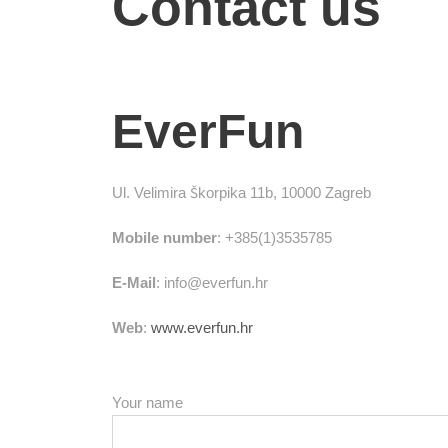
Contact us
EverFun
Ul. Velimira Škorpika 11b, 10000 Zagreb
Mobile number
: +385(1)3535785
E-Mail
: info@everfun.hr
Web
:
www.everfun.hr
Your name