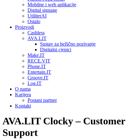
Mobilne i web aplikacije
Digital signage
UtiliterAI
Ostalo
Proizvodi
Cashless
AVA.LIT
Sustav za bežično pozivanje
Digitalni cjenici
Make.IT
RECE.VIT
Phone.IT
Entertain.IT
Groove.IT
Log.IT
O nama
Karijera
Postani partner
Kontakt
AVA.LIT Clocky – Customer
Support