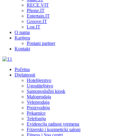
RECE.VIT
Phone.IT
Entertain.IT
Groove.IT
Log.IT
O nama
Karijera
Postani partner
Kontakt
Početna
Djelatnosti
Hotelijerstvo
Ugostiteljstvo
Samoposlužni kiosk
Maloprodaja
Veleprodaja
Proizvodnja
Pekarnice
Telefonija
Evidencija radnog vremena
Frizerski i kozmeticki saloni
Fitness i Spa centri