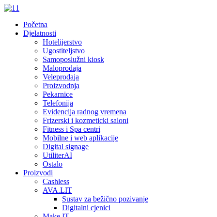
Početna
Djelatnosti
Hotelijerstvo
Ugostiteljstvo
Samoposlužni kiosk
Maloprodaja
Veleprodaja
Proizvodnja
Pekarnice
Telefonija
Evidencija radnog vremena
Frizerski i kozmeticki saloni
Fitness i Spa centri
Mobilne i web aplikacije
Digital signage
UtiliterAI
Ostalo
Proizvodi
Cashless
AVA.LIT
Sustav za bežično pozivanje
Digitalni cjenici
Make.IT